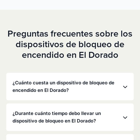
Preguntas frecuentes sobre los
dispositivos de bloqueo de
encendido en El Dorado
¿Cuánto cuesta un dispositivo de bloqueo de
encendido en El Dorado?
Los precios varían en función de tu situación
concreta, pero Low Cost Interlock ofrece tarifas
¿Durante cuánto tiempo debo llevar un
mensuales competitivas sin gastos ocultos. Ponte
dispositivo de bloqueo en El Dorado?
en contacto con nosotros para obtener un
presupuesto gratuito y personalizado. La mayoría
La duración de la obligación de instalar un