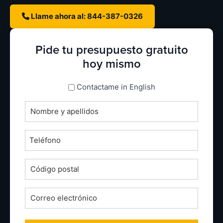
Llame ahora al: 844-387-0326
Pide tu presupuesto gratuito
hoy mismo
espanol_espanol
Contactame in English
Nombre
completo
*
Teléfono
*
Código
postal
*
Correo
electrónico
*