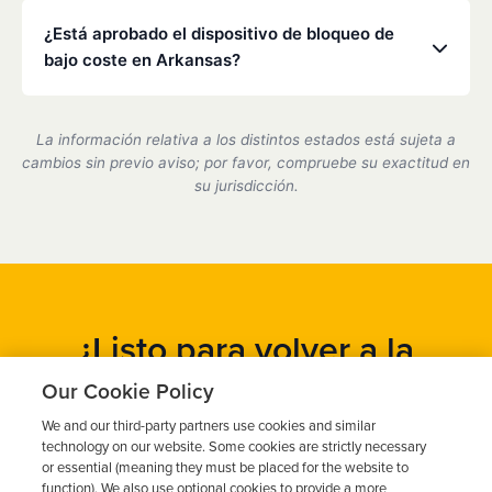
Low Cost Interlock cuenta con una red nacional. Si
visitas rápidas.
te mudas o viajas, podemos ayudarte a coordinar el
¿Está aprobado el dispositivo de bloqueo de
servicio en uno de nuestros centros asociados.
bajo coste en Arkansas?
Sí, somos un proveedor de dispositivos de bloqueo
de encendido certificado por el estado de Arkansas
La información relativa a los distintos estados está sujeta a
y cumplimos plenamente con todos los requisitos
cambios sin previo aviso; por favor, compruebe su exactitud en
del Departamento de Tráfico.
su jurisdicción.
¿Listo para volver a la
carretera?
Our Cookie Policy
We and our third-party partners use cookies and similar
Obtén un presupuesto gratuito en cuestión de minutos y
technology on our website. Some cookies are strictly necessary
programa tu instalación hoy mismo.
or essential (meaning they must be placed for the website to
function). We also use optional cookies to provide a more