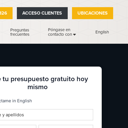
326
ACCESO CLIENTES
UBICACIONES
Póngase en
Preguntas
English
frecuentes
contacto con
 tu presupuesto gratuito hoy
mismo
_espanol
tame in English
o