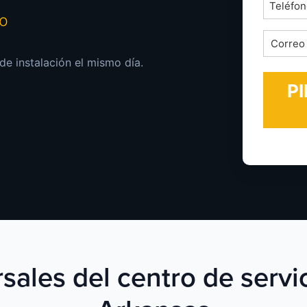
Teléfon
mo
*
Correo
electrón
 de instalación el mismo día.
*
sales del centro de servi