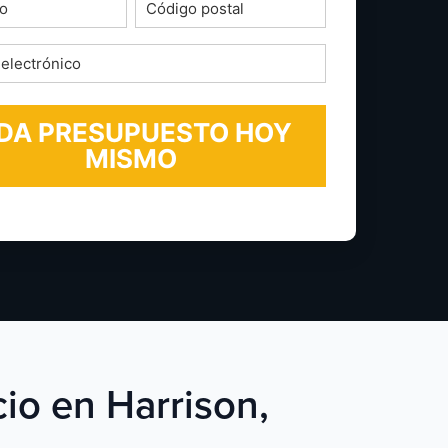
o
Código
postal
*
ico
cio en Harrison,