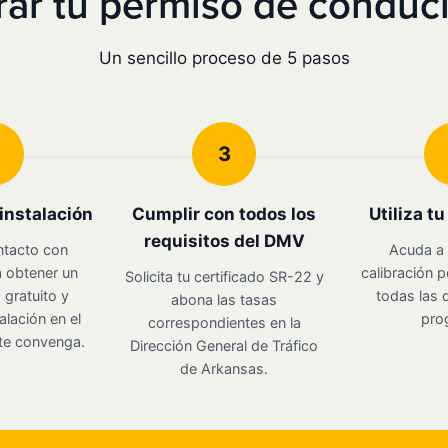
ar tu permiso de conduci
Un sencillo proceso de 5 pasos
3
instalación
Cumplir con todos los
Utiliza t
requisitos del DMV
ntacto con
Acuda a 
 obtener un
calibración p
Solicita tu certificado SR-22 y
gratuito y
todas las d
abona las tasas
alación en el
pro
correspondientes en la
te convenga.
Dirección General de Tráfico
de Arkansas.