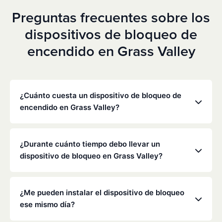
Preguntas frecuentes sobre los
dispositivos de bloqueo de
encendido en Grass Valley
¿Cuánto cuesta un dispositivo de bloqueo de
encendido en Grass Valley?
Los precios varían en función de tu situación
concreta, pero Low Cost Interlock ofrece tarifas
¿Durante cuánto tiempo debo llevar un
mensuales competitivas sin gastos ocultos. Ponte
dispositivo de bloqueo en Grass Valley?
en contacto con nosotros para obtener un
presupuesto gratuito y personalizado. La mayoría
La duración de la obligación de instalar un
de los clientes pagan entre 70 y 100 dólares al mes,
dispositivo de bloqueo la determinan el
¿Me pueden instalar el dispositivo de bloqueo
incluyendo la supervisión y la calibración.
Departamento de Vehículos Motorizados (DMV) de
ese mismo día?
California y los tribunales, y suele oscilar entre seis