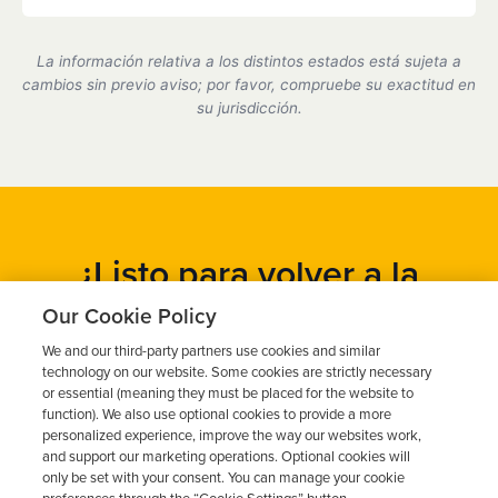
Sí, somos un proveedor de dispositivos de bloqueo
de encendido certificado por el estado de California
La información relativa a los distintos estados está sujeta a
y cumplimos plenamente con todos los requisitos
cambios sin previo aviso; por favor, compruebe su exactitud en
del DMV.
su jurisdicción.
¿Listo para volver a la
carretera?
Our Cookie Policy
We and our third-party partners use cookies and similar
Obtén un presupuesto gratuito en cuestión de minutos y
technology on our website. Some cookies are strictly necessary
programa tu instalación hoy mismo.
or essential (meaning they must be placed for the website to
function). We also use optional cookies to provide a more
personalized experience, improve the way our websites work,
and support our marketing operations. Optional cookies will
Solicita un presupuesto gratuito
only be set with your consent. You can manage your cookie