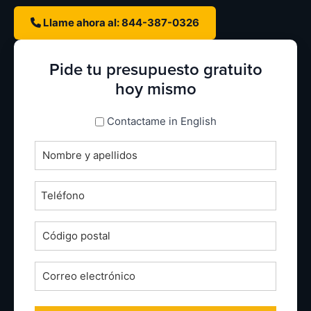
Llame ahora al: 844-387-0326
Pide tu presupuesto gratuito
hoy mismo
espanol_espanol
Contactame in English
Nombre
completo
*
Teléfono
*
Código
postal
*
Correo
electrónico
*