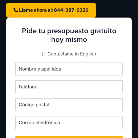
Llame ahora al: 844-387-0326
Pide tu presupuesto gratuito
hoy mismo
espanol_espanol
Contactame in English
Nombre
completo
*
Teléfono
*
Código
postal
*
Correo
electrónico
*