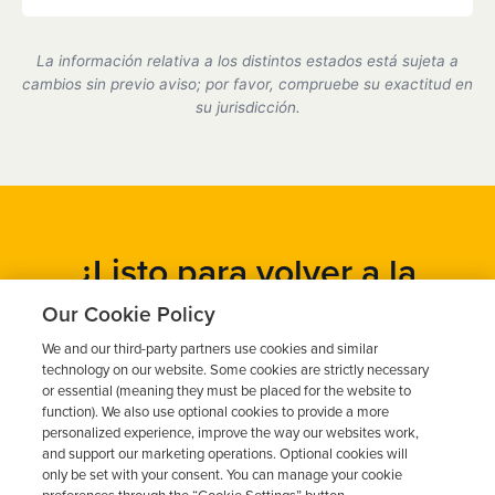
Sí, somos un proveedor de dispositivos de bloqueo
de encendido certificado por el estado de California
La información relativa a los distintos estados está sujeta a
y cumplimos plenamente con todos los requisitos
cambios sin previo aviso; por favor, compruebe su exactitud en
del DMV.
su jurisdicción.
¿Listo para volver a la
carretera?
Our Cookie Policy
We and our third-party partners use cookies and similar
Obtén un presupuesto gratuito en cuestión de minutos y
technology on our website. Some cookies are strictly necessary
programa tu instalación hoy mismo.
or essential (meaning they must be placed for the website to
function). We also use optional cookies to provide a more
personalized experience, improve the way our websites work,
and support our marketing operations. Optional cookies will
Solicita un presupuesto gratuito
only be set with your consent. You can manage your cookie