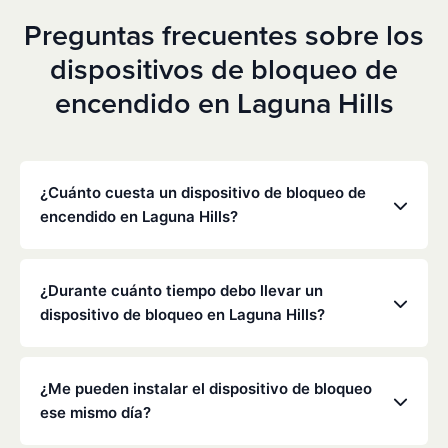
Preguntas frecuentes sobre los
dispositivos de bloqueo de
encendido en Laguna Hills
¿Cuánto cuesta un dispositivo de bloqueo de
encendido en Laguna Hills?
Los precios varían en función de tu situación
concreta, pero Low Cost Interlock ofrece tarifas
¿Durante cuánto tiempo debo llevar un
mensuales competitivas sin gastos ocultos. Ponte
dispositivo de bloqueo en Laguna Hills?
en contacto con nosotros para obtener un
presupuesto gratuito y personalizado. La mayoría
La duración de la obligación de instalar un
de los clientes pagan entre 70 y 100 dólares al mes,
dispositivo de bloqueo la determinan el
¿Me pueden instalar el dispositivo de bloqueo
incluyendo la supervisión y la calibración.
Departamento de Vehículos Motorizados (DMV) de
ese mismo día?
California y los tribunales, y suele oscilar entre seis