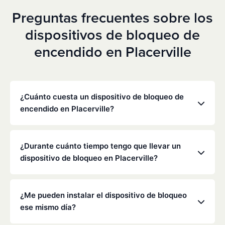
Preguntas frecuentes sobre los
dispositivos de bloqueo de
encendido en Placerville
¿Cuánto cuesta un dispositivo de bloqueo de
encendido en Placerville?
Los precios varían en función de tu situación
concreta, pero Low Cost Interlock ofrece tarifas
¿Durante cuánto tiempo tengo que llevar un
mensuales competitivas sin gastos ocultos. Ponte
dispositivo de bloqueo en Placerville?
en contacto con nosotros para obtener un
presupuesto gratuito y personalizado. La mayoría
La duración de la obligación de instalar un
de los clientes pagan entre 70 y 100 dólares al mes,
dispositivo de bloqueo la determinan el
¿Me pueden instalar el dispositivo de bloqueo
incluyendo la supervisión y la calibración.
Departamento de Vehículos Motorizados (DMV) de
ese mismo día?
California y los tribunales, y suele oscilar entre seis