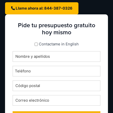
Llame ahora al: 844-387-0326
Pide tu presupuesto gratuito
hoy mismo
espanol_espanol
Contactame in English
Nombre
completo
*
Teléfono
*
Código
postal
*
Correo
electrónico
*