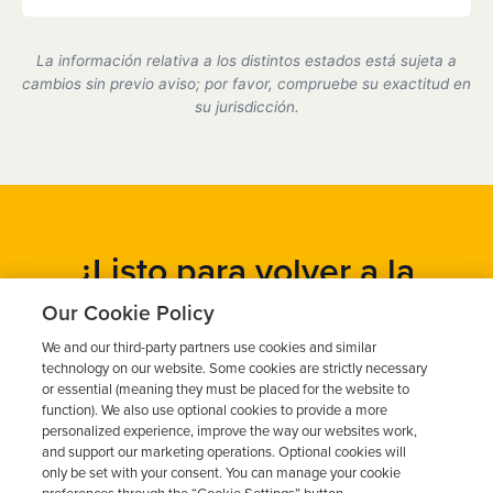
Sí, somos un proveedor de dispositivos de bloqueo
de encendido certificado por el estado de California
La información relativa a los distintos estados está sujeta a
y cumplimos plenamente con todos los requisitos
cambios sin previo aviso; por favor, compruebe su exactitud en
del DMV.
su jurisdicción.
¿Listo para volver a la
carretera?
Our Cookie Policy
We and our third-party partners use cookies and similar
Obtén un presupuesto gratuito en cuestión de minutos y
technology on our website. Some cookies are strictly necessary
programa tu instalación hoy mismo.
or essential (meaning they must be placed for the website to
function). We also use optional cookies to provide a more
personalized experience, improve the way our websites work,
and support our marketing operations. Optional cookies will
Solicita un presupuesto gratuito
only be set with your consent. You can manage your cookie