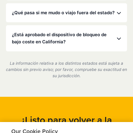
detalles.
La legislación de California suele exigir una
calibración cada 30 a 90 días. Nuestros técnicos se
¿Qué pasa si me mudo o viajo fuera del estado?
asegurarán de que su dispositivo sea preciso y
cumpla con la normativa durante estas visitas
Low Cost Interlock cuenta con una red nacional. Si
rápidas.
te mudas o viajas, podemos ayudarte a coordinar el
¿Está aprobado el dispositivo de bloqueo de
servicio en uno de nuestros centros asociados.
bajo coste en California?
Sí, somos un proveedor de dispositivos de bloqueo
de encendido certificado por el estado de California
La información relativa a los distintos estados está sujeta a
y cumplimos plenamente con todos los requisitos
cambios sin previo aviso; por favor, compruebe su exactitud en
del DMV.
su jurisdicción.
¿Listo para volver a la
carretera?
Our Cookie Policy