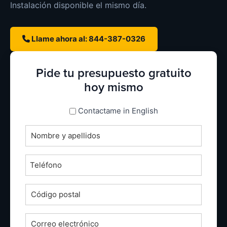
Instalación disponible el mismo día.
Llame ahora al: 844-387-0326
Pide tu presupuesto gratuito
hoy mismo
espanol_espanol
Contactame in English
Nombre
completo
*
Teléfono
*
Código
postal
*
Correo