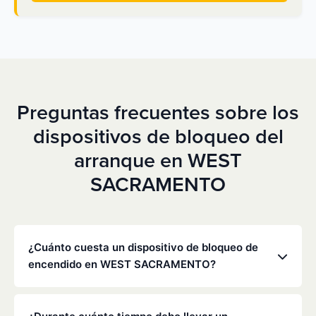
Preguntas frecuentes sobre los
dispositivos de bloqueo del
arranque en WEST
SACRAMENTO
¿Cuánto cuesta un dispositivo de bloqueo de
encendido en WEST SACRAMENTO?
Los precios varían en función de tu situación
concreta, pero Low Cost Interlock ofrece tarifas