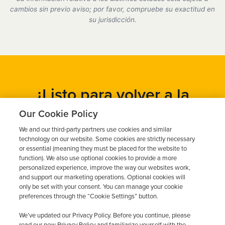
cumplimos plenamente con todos los requisitos del
cambios sin previo aviso; por favor, compruebe su exactitud en
DMV.
su jurisdicción.
¿Listo para volver a la
carretera?
Our Cookie Policy
We and our third-party partners use cookies and similar
Obtén un presupuesto gratuito en cuestión de minutos y
technology on our website. Some cookies are strictly necessary
programa tu instalación hoy mismo.
or essential (meaning they must be placed for the website to
function). We also use optional cookies to provide a more
personalized experience, improve the way our websites work,
and support our marketing operations. Optional cookies will
Solicita un presupuesto gratuito
only be set with your consent. You can manage your cookie
preferences through the “Cookie Settings” button.
Llame al 844-387-0326
We’ve updated our Privacy Policy. Before you continue, please