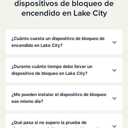
dispositivos de bloqueo de
encendido en Lake City
¿Cuánto cuesta un dispositivo de bloqueo de
encendido en Lake City?
Los precios varían en función de tu situación
concreta, pero Low Cost Interlock ofrece tarifas
¿Durante cuánto tiempo debo llevar un
mensuales competitivas sin gastos ocultos. Ponte
dispositivo de bloqueo en Lake City?
en contacto con nosotros para obtener un
presupuesto gratuito y personalizado. La mayoría
La duración de la obligación de instalar un
de los clientes pagan entre 70 y 100 dólares al mes,
dispositivo de bloqueo la determinan el
¿Me pueden instalar el dispositivo de bloqueo
incluyendo la supervisión y la calibración.
Departamento de Tráfico de Florida y los tribunales,
ese mismo día?
y suele oscilar entre seis meses y varios años,
dependiendo de la infracción.
Sí, a menudo es posible realizar la instalación el
mismo día. Te recomendamos que llames con
¿Qué pasa si no supero la prueba de
antelación para concertar una cita en tu centro de