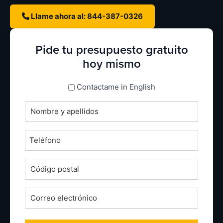
Llame ahora al: 844-387-0326
Pide tu presupuesto gratuito
hoy mismo
espanol_espanol
Contactame in English
Nombre
completo
*
Teléfono
*
Código
postal
*
Correo
electrónico
*