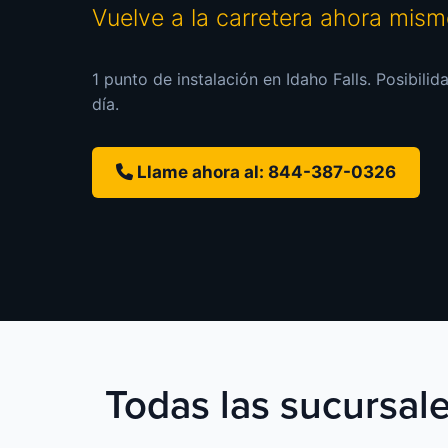
Vuelve a la carretera ahora mis
1 punto de instalación en Idaho Falls. Posibili
día.
Llame ahora al: 844-387-0326
Todas las sucursale