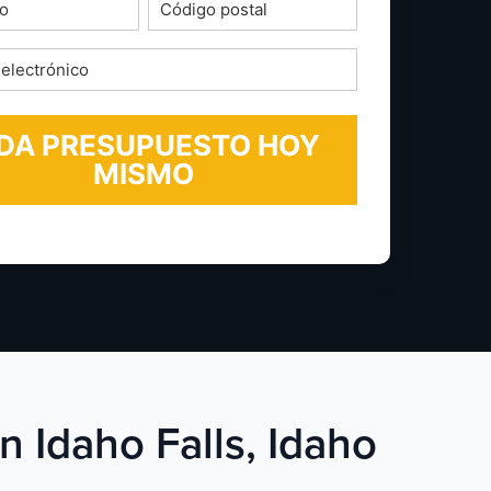
o
Código
postal
*
ico
n Idaho Falls, Idaho