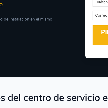
Teléfon
mo
*
Correo
dad de instalación en el mismo
electrón
*
s del centro de servicio e