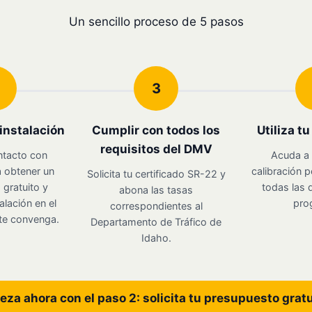
Un sencillo proceso de 5 pasos
3
instalación
Cumplir con todos los
Utiliza t
requisitos del DMV
ntacto con
Acuda a 
 obtener un
calibración p
Solicita tu certificado SR-22 y
gratuito y
todas las d
abona las tasas
alación en el
pro
correspondientes al
te convenga.
Departamento de Tráfico de
Idaho.
eza ahora con el paso 2: solicita tu presupuesto grat