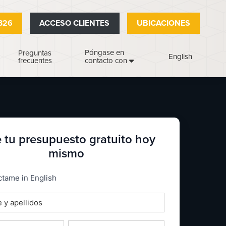
326
ACCESO CLIENTES
UBICACIONES
Póngase en
Preguntas
English
frecuentes
contacto con
 tu presupuesto gratuito hoy
mismo
_espanol
tame in English
o