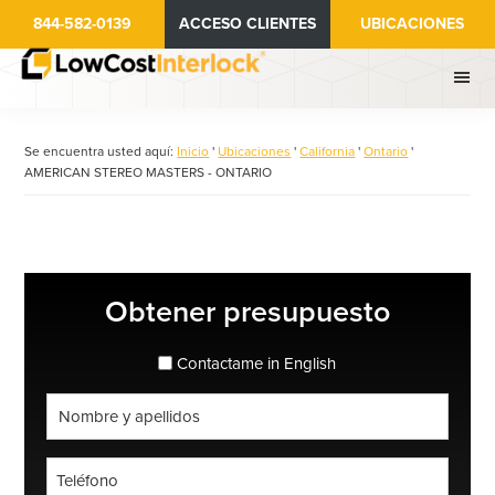
Ir
844-582-0139
ACCESO CLIENTES
UBICACIONES
al
contenido
principal
Se encuentra usted aquí:
Inicio
'
Ubicaciones
'
California
'
Ontario
'
AMERICAN STEREO MASTERS - ONTARIO
Barra
Obtener presupuesto
lateral
principal
espanol_espanol
Contactame in English
Nombre
completo
*
Teléfono