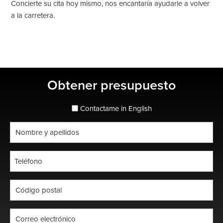
Concierte su cita hoy mismo, nos encantaría ayudarle a volver
a la carretera.
Barra
Obtener presupuesto
lateral
principal
espanol_espanol
Contactame in English
Nombre
completo
*
Teléfono
*
Código
postal
*
Correo