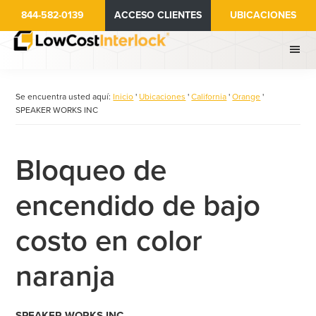
Ir
844-582-0139
ACCESO CLIENTES
UBICACIONES
al
contenido
principal
Se encuentra usted aquí:
Inicio
'
Ubicaciones
'
California
'
Orange
'
SPEAKER WORKS INC
Bloqueo de
encendido de bajo
costo en color
naranja
SPEAKER WORKS INC