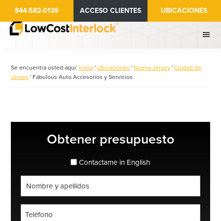
Ir
844-582-0139
ACCESO CLIENTES
UBICACIONES
al
contenido
principal
Se encuentra usted aquí:
Inicio
'
Ubicaciones
'
Nueva Jersey
'
Ciudad de
Jersey
'
Fabulous Auto Accesorios y Servicios
Barra
Obtener presupuesto
lateral
principal
espanol_espanol
Contactame in English
Nombre
completo
*
Teléfono