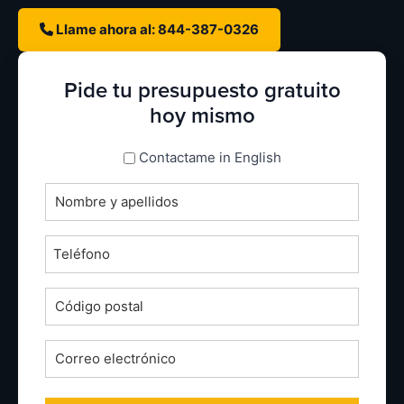
Llame ahora al: 844-387-0326
Pide tu presupuesto gratuito
hoy mismo
espanol_espanol
Contactame in English
Nombre
completo
*
Teléfono
*
Código
postal
*
Correo
electrónico
*