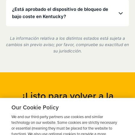
Low Cost Interlock cuenta con una red nacional. Si
visitas rápidas.
te mudas o viajas, podemos ayudarte a coordinar el
¿Está aprobado el dispositivo de bloqueo de
servicio en uno de nuestros centros asociados.
bajo coste en Kentucky?
Sí, somos un proveedor de dispositivos de bloqueo
de encendido certificado por el estado de Kentucky
La información relativa a los distintos estados está sujeta a
y cumplimos plenamente con todos los requisitos
cambios sin previo aviso; por favor, compruebe su exactitud en
del Departamento de Tráfico (DMV).
su jurisdicción.
¿Listo para volver a la
carretera?
Our Cookie Policy
We and our third-party partners use cookies and similar
Obtén un presupuesto gratuito en cuestión de minutos y
technology on our website. Some cookies are strictly necessary
programa tu instalación hoy mismo.
or essential (meaning they must be placed for the website to
function). We also use optional cookies to provide a more