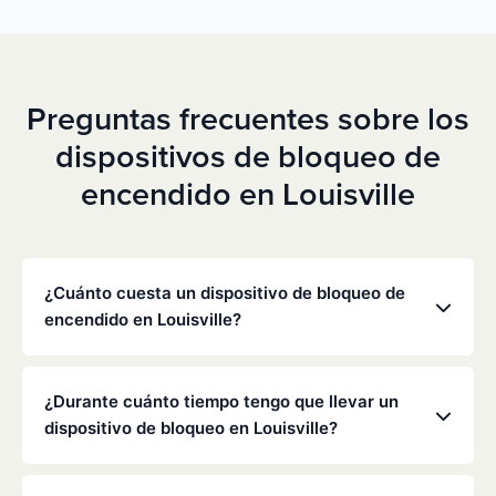
Preguntas frecuentes sobre los
dispositivos de bloqueo de
encendido en Louisville
¿Cuánto cuesta un dispositivo de bloqueo de
encendido en Louisville?
Los precios varían en función de tu situación
concreta, pero Low Cost Interlock ofrece tarifas
¿Durante cuánto tiempo tengo que llevar un
mensuales competitivas sin gastos ocultos. Ponte
dispositivo de bloqueo en Louisville?
en contacto con nosotros para obtener un
presupuesto gratuito y personalizado. La mayoría
La duración de la obligación de instalar un