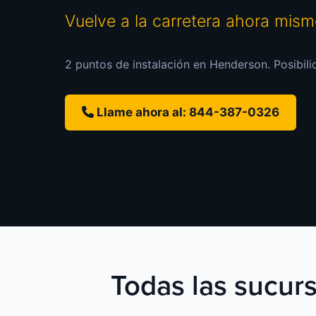
Vuelve a la carretera ahora mis
2 puntos de instalación en Henderson. Posibili
Llame ahora al: 844-387-0326
Todas las sucurs