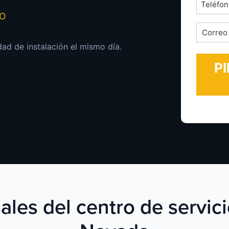
Teléfon
mo
*
Correo
electrón
dad de instalación el mismo día.
*
ales del centro de servi