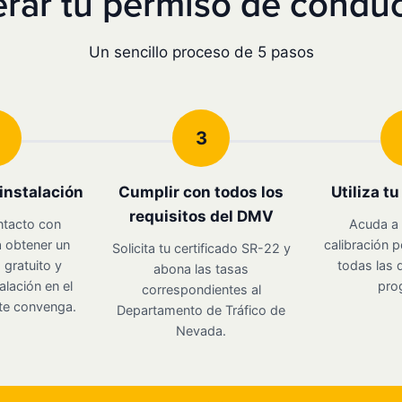
rar tu permiso de conduc
Un sencillo proceso de 5 pasos
3
instalación
Cumplir con todos los
Utiliza t
requisitos del DMV
ntacto con
Acuda a 
 obtener un
calibración p
Solicita tu certificado SR-22 y
gratuito y
todas las d
abona las tasas
alación en el
pro
correspondientes al
te convenga.
Departamento de Tráfico de
Nevada.