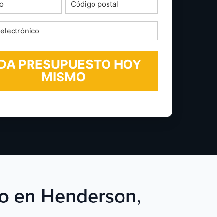
o
Código
postal
*
ico
cio en Henderson,