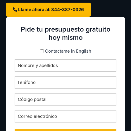
Llame ahora al: 844-387-0326
Pide tu presupuesto gratuito
hoy mismo
espanol_espanol
Contactame in English
Nombre
completo
*
Teléfono
*
Código
postal
*
Correo
electrónico
*