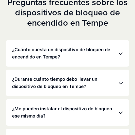
Preguntas frecuentes sobre los
dispositivos de bloqueo de
encendido en Tempe
¿Cuánto cuesta un dispositivo de bloqueo de
encendido en Tempe?
Los precios varían en función de tu situación
concreta, pero Low Cost Interlock ofrece tarifas
¿Durante cuánto tiempo debo llevar un
mensuales competitivas sin gastos ocultos. Ponte
dispositivo de bloqueo en Tempe?
en contacto con nosotros para obtener un
presupuesto gratuito y personalizado. La mayoría
La duración de la obligación de instalar un
de los clientes pagan entre 70 y 100 dólares al mes,
dispositivo de bloqueo la determinan el
¿Me pueden instalar el dispositivo de bloqueo
incluyendo la supervisión y la calibración.
Departamento de Tráfico de Arizona y los
ese mismo día?
tribunales, y suele oscilar entre seis meses y varios
años, dependiendo de la infracción.
Sí, a menudo es posible realizar la instalación el