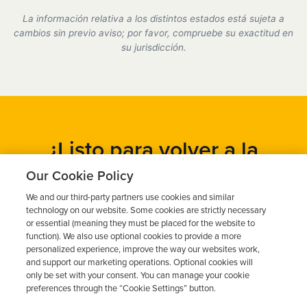
de encendido certificado por el estado de Arizona y
La información relativa a los distintos estados está sujeta a
cumplimos plenamente con todos los requisitos del
cambios sin previo aviso; por favor, compruebe su exactitud en
DMV.
su jurisdicción.
¿Listo para volver a la
carretera?
Our Cookie Policy
We and our third-party partners use cookies and similar
Obtén un presupuesto gratuito en cuestión de minutos y
technology on our website. Some cookies are strictly necessary
programa tu instalación hoy mismo.
or essential (meaning they must be placed for the website to
function). We also use optional cookies to provide a more
personalized experience, improve the way our websites work,
and support our marketing operations. Optional cookies will
Solicita un presupuesto gratuito
only be set with your consent. You can manage your cookie
preferences through the “Cookie Settings” button.
Llame al 844-387-0326