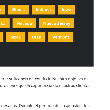
o
Illinois
Indiana
Iowa
ska
Nevada
Nueva Jersey
Texas
Utah
Vermont
rar su licencia de conducir. Nuestro objetivo es
res para que la experiencia de nuestros clientes
 desafíos. Durante el período de suspensión de su