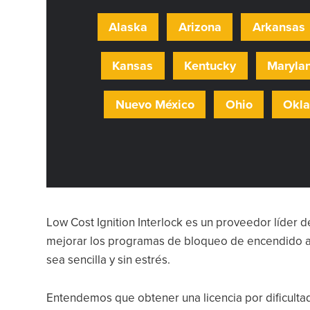
Alaska
Arizona
Arkansas
Kansas
Kentucky
Maryla
Nuevo México
Ohio
Okl
Low Cost Ignition Interlock es un proveedor líder 
mejorar los programas de bloqueo de encendido aut
sea sencilla y sin estrés.
Entendemos que obtener una licencia por dificult