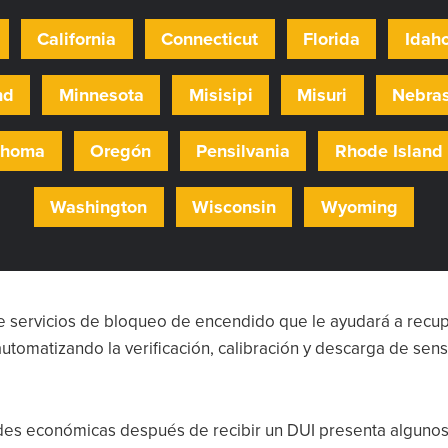
California
Connecticut
Florida
Idah
nd
Minnesota
Misisipi
Misuri
Nebra
ahoma
Oregón
Pensilvania
Rhode Island
Washington
Wisconsin
Wyoming
de servicios de bloqueo de encendido que le ayudará a recupe
omatizando la verificación, calibración y descarga de senso
ades económicas después de recibir un DUI presenta algunos