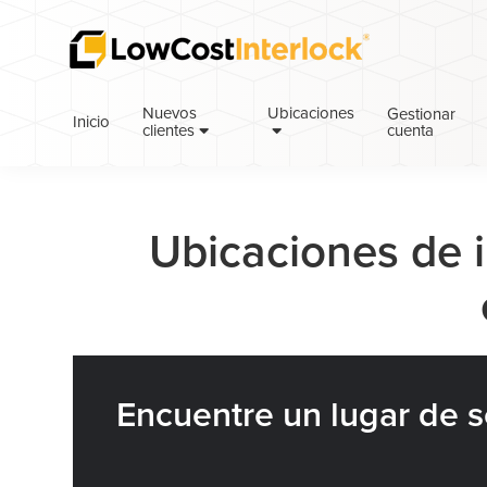
Saltar
Ir
a
al
la
contenido
navegación
principal
Nuevos
Ubicaciones
Gestionar
Inicio
cuenta
principal
clientes
Ubicaciones de i
Encuentre un lugar de se