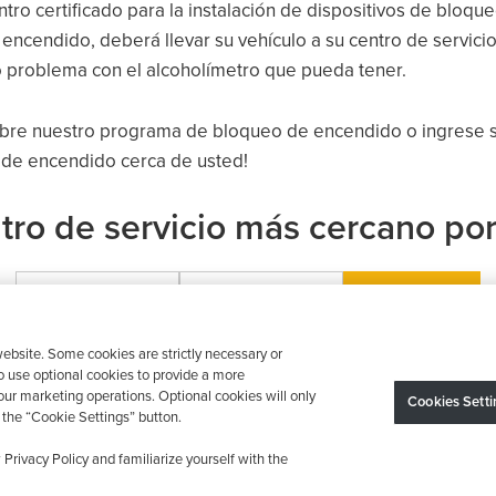
entro certificado para la instalación de dispositivos de blo
encendido, deberá llevar su vehículo a su centro de servici
tro problema con el alcoholímetro que pueda tener.
bre nuestro programa de bloqueo de encendido o ingrese su
o de encendido cerca de usted!
tro de servicio más cercano por
ebsite. Some cookies are strictly necessary or
o use optional cookies to provide a more
ur marketing operations. Optional cookies will only
Cookies Setti
the “Cookie Settings” button.
El dispositivo puede variar según los requisitos estatales; se aplican restricciones.
dos los derechos reservados.
Política de privacidad
Sus opciones de privacidad
Decl
Privacy Policy and familiarize yourself with the