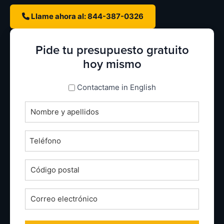
Llame ahora al: 844-387-0326
Pide tu presupuesto gratuito
hoy mismo
espanol_espanol
Contactame in English
Nombre
completo
*
Teléfono
*
Código
postal
*
Correo
electrónico
*