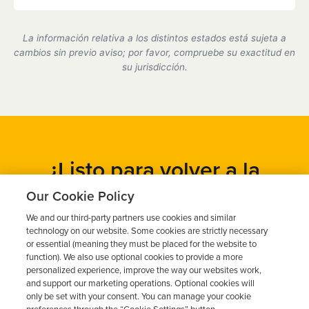
Sí, somos un proveedor de dispositivos de bloqueo
de encendido certificado por el estado de Arkansas
La información relativa a los distintos estados está sujeta a
y cumplimos plenamente con todos los requisitos
cambios sin previo aviso; por favor, compruebe su exactitud en
del Departamento de Tráfico.
su jurisdicción.
¿Listo para volver a la
carretera?
Our Cookie Policy
We and our third-party partners use cookies and similar
Obtén un presupuesto gratuito en cuestión de minutos y
technology on our website. Some cookies are strictly necessary
programa tu instalación hoy mismo.
or essential (meaning they must be placed for the website to
function). We also use optional cookies to provide a more
personalized experience, improve the way our websites work,
and support our marketing operations. Optional cookies will
Solicita un presupuesto gratuito
only be set with your consent. You can manage your cookie