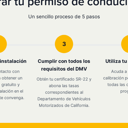
r tu permiso de conducir
Un sencillo proceso de 5 pasos
3
instalación
Cumplir con todos los
Utiliza t
requisitos del DMV
ntacto con
Acuda a 
 obtener un
calibración p
Obtén tu certificado SR-22 y
gratuito y
todas las d
abona las tasas
alación en el
pro
correspondientes al
te convenga.
Departamento de Vehículos
Motorizados de California.