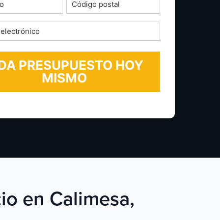
o
Código
postal
*
ico
cio en Calimesa,