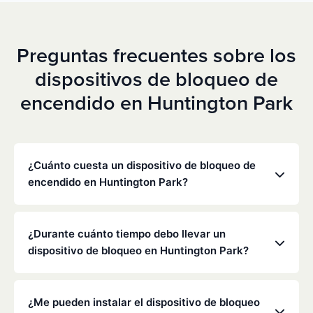
Preguntas frecuentes sobre los
dispositivos de bloqueo de
encendido en Huntington Park
¿Cuánto cuesta un dispositivo de bloqueo de
encendido en Huntington Park?
Los precios varían en función de tu situación
concreta, pero Low Cost Interlock ofrece tarifas
¿Durante cuánto tiempo debo llevar un
mensuales competitivas sin gastos ocultos. Ponte
dispositivo de bloqueo en Huntington Park?
en contacto con nosotros para obtener un
presupuesto gratuito y personalizado. La mayoría
La duración de la obligación de instalar un
de los clientes pagan entre 70 y 100 dólares al mes,
dispositivo de bloqueo la determinan el
¿Me pueden instalar el dispositivo de bloqueo