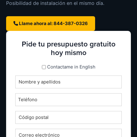
Posibilidad de instalación en el mismo día.
Llame ahora al: 844-387-0326
Pide tu presupuesto gratuito
hoy mismo
espanol_espanol
Contactame in English
Nombre
completo
*
Teléfono
*
Código
postal
*
Correo