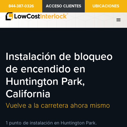
Ir
844-387-0326
ACCESO CLIENTES
UBICACIONES
al
contenido
principal
Instalación de bloqueo
de encendido en
Huntington Park,
California
Vuelve a la carretera ahora mismo
1 punto de instalación en Huntington Park.