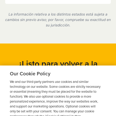
Sí, somos un proveedor de dispositivos de bloqueo
de encendido certificado por el estado de California
La información relativa a los distintos estados está sujeta a
y cumplimos plenamente con todos los requisitos
cambios sin previo aviso; por favor, compruebe su exactitud en
del DMV.
su jurisdicción.
¿Listo para volver a la
carretera?
Our Cookie Policy
We and our third-party partners use cookies and similar
Obtén un presupuesto gratuito en cuestión de minutos y
technology on our website. Some cookies are strictly necessary
programa tu instalación hoy mismo.
or essential (meaning they must be placed for the website to
function). We also use optional cookies to provide a more
personalized experience, improve the way our websites work,
and support our marketing operations. Optional cookies will
Solicita un presupuesto gratuito
only be set with your consent. You can manage your cookie