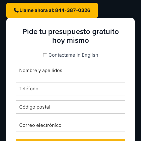
Llame ahora al: 844-387-0326
Pide tu presupuesto gratuito
hoy mismo
espanol_espanol
Contactame in English
Nombre
completo
*
Teléfono
*
Código
postal
*
Correo
electrónico
*