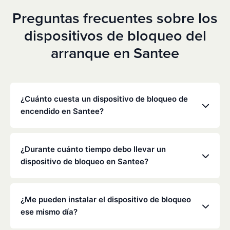
Preguntas frecuentes sobre los
dispositivos de bloqueo del
arranque en Santee
¿Cuánto cuesta un dispositivo de bloqueo de
encendido en Santee?
Los precios varían en función de tu situación
concreta, pero Low Cost Interlock ofrece tarifas
¿Durante cuánto tiempo debo llevar un
mensuales competitivas sin gastos ocultos. Ponte
dispositivo de bloqueo en Santee?
en contacto con nosotros para obtener un
presupuesto gratuito y personalizado. La mayoría
La duración de la obligación de instalar un
de los clientes pagan entre 70 y 100 dólares al mes,
dispositivo de bloqueo la determinan el
¿Me pueden instalar el dispositivo de bloqueo
incluyendo la supervisión y la calibración.
Departamento de Vehículos Motorizados (DMV) de
ese mismo día?
California y los tribunales, y suele oscilar entre seis