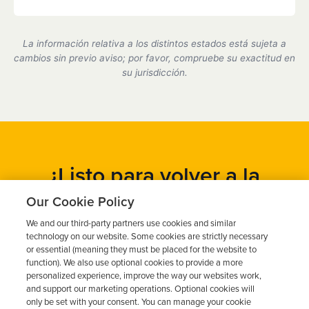
Sí, somos un proveedor de dispositivos de bloqueo
de encendido certificado por el estado de California
La información relativa a los distintos estados está sujeta a
y cumplimos plenamente con todos los requisitos
cambios sin previo aviso; por favor, compruebe su exactitud en
del DMV.
su jurisdicción.
¿Listo para volver a la
carretera?
Our Cookie Policy
We and our third-party partners use cookies and similar
Obtén un presupuesto gratuito en cuestión de minutos y
technology on our website. Some cookies are strictly necessary
programa tu instalación hoy mismo.
or essential (meaning they must be placed for the website to
function). We also use optional cookies to provide a more
personalized experience, improve the way our websites work,
and support our marketing operations. Optional cookies will
Solicita un presupuesto gratuito
only be set with your consent. You can manage your cookie