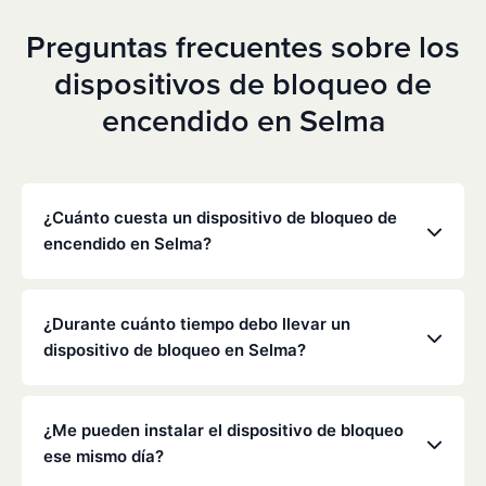
Preguntas frecuentes sobre los
dispositivos de bloqueo de
encendido en Selma
¿Cuánto cuesta un dispositivo de bloqueo de
encendido en Selma?
Los precios varían en función de tu situación
concreta, pero Low Cost Interlock ofrece tarifas
¿Durante cuánto tiempo debo llevar un
mensuales competitivas sin gastos ocultos. Ponte
dispositivo de bloqueo en Selma?
en contacto con nosotros para obtener un
presupuesto gratuito y personalizado. La mayoría
La duración de la obligación de instalar un
de los clientes pagan entre 70 y 100 dólares al mes,
dispositivo de bloqueo la determinan el
¿Me pueden instalar el dispositivo de bloqueo
incluyendo la supervisión y la calibración.
Departamento de Vehículos Motorizados (DMV) de
ese mismo día?
California y los tribunales, y suele oscilar entre seis