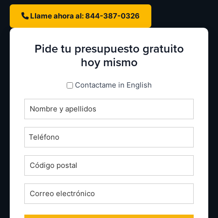
Llame ahora al: 844-387-0326
Pide tu presupuesto gratuito
hoy mismo
espanol_espanol
Contactame in English
Nombre
completo
*
Teléfono
*
Código
postal
*
Correo
electrónico
*