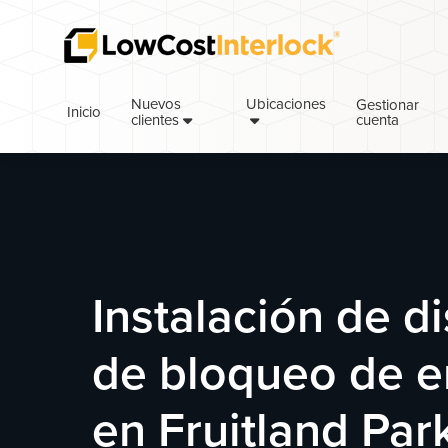
Saltar
Ir
a
al
la
contenido
navegación
principal
Nuevos
Ubicaciones
Gestionar
Inicio
cuenta
principal
clientes
Instalación de d
de bloqueo de 
en Fruitland Park