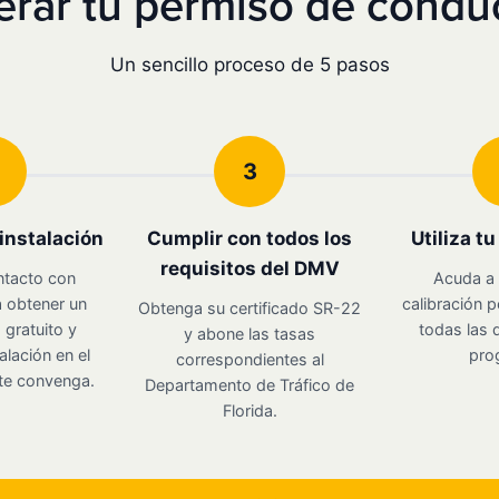
ar tu permiso de conduc
Un sencillo proceso de 5 pasos
3
instalación
Cumplir con todos los
Utiliza t
requisitos del DMV
ntacto con
Acuda a 
 obtener un
calibración p
Obtenga su certificado SR-22
gratuito y
todas las d
y abone las tasas
alación en el
pro
correspondientes al
te convenga.
Departamento de Tráfico de
Florida.