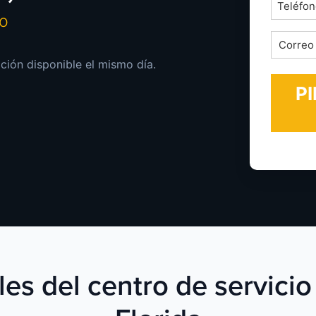
Teléfon
mo
*
Correo
electrón
ación disponible el mismo día.
*
es del centro de servicio