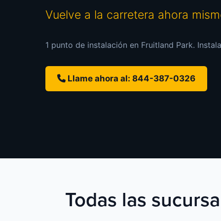
Vuelve a la carretera ahora mis
1 punto de instalación en Fruitland Park. Instal
Llame ahora al: 844-387-0326
Todas las sucursal