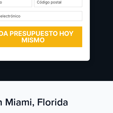
o
Código
postal
*
ico
n Miami, Florida