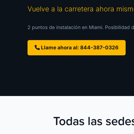
Vuelve a la carretera ahora mis
2 puntos de instalación en Miami. Posibilidad d
Llame ahora al: 844-387-0326
Todas las sedes