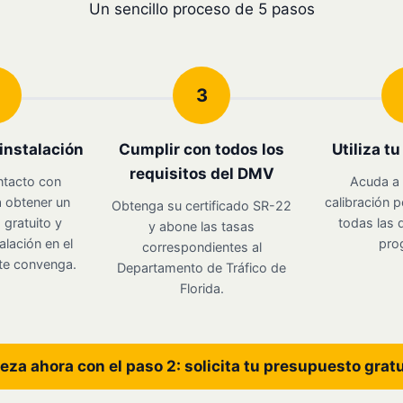
Un sencillo proceso de 5 pasos
3
instalación
Cumplir con todos los
Utiliza t
requisitos del DMV
ntacto con
Acuda a 
 obtener un
calibración p
Obtenga su certificado SR-22
gratuito y
todas las d
y abone las tasas
alación en el
pro
correspondientes al
te convenga.
Departamento de Tráfico de
Florida.
eza ahora con el paso 2: solicita tu presupuesto grat