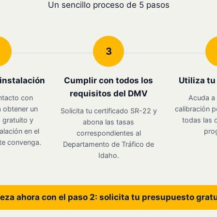
Un sencillo proceso de 5 pasos
3
instalación
Cumplir con todos los
Utiliza t
requisitos del DMV
ntacto con
Acuda a 
 obtener un
calibración p
Solicita tu certificado SR-22 y
gratuito y
todas las d
abona las tasas
alación en el
pro
correspondientes al
te convenga.
Departamento de Tráfico de
Idaho.
eza ahora con el paso 2: solicita tu presupuesto grat