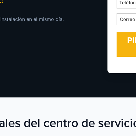
mo
Teléfon
*
Correo
 instalación en el mismo día.
electrón
*
ales del centro de servici