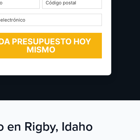
o
Código
postal
*
ico
o en Rigby, Idaho