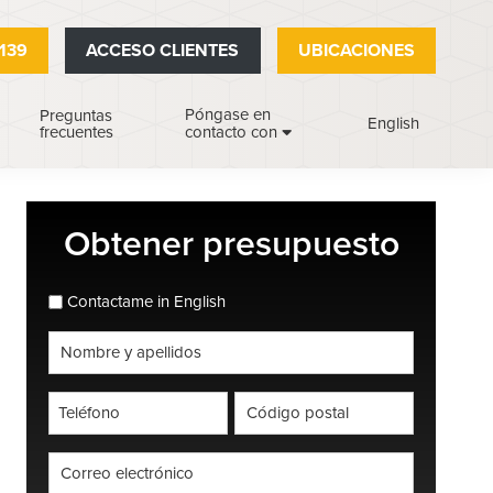
139
ACCESO CLIENTES
UBICACIONES
Póngase en
Preguntas
English
frecuentes
contacto con
Barra
Obtener presupuesto
lateral
principal
espanol_espanol
Contactame in English
Nombre
completo
*
Teléfono
Código
postal
*
*
Correo
electrónico