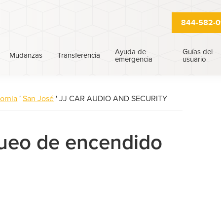
844-582-0
Ayuda de
Guías del
Mudanzas
Transferencia
emergencia
usuario
fornia
'
San José
'
JJ CAR AUDIO AND SECURITY
queo de encendido