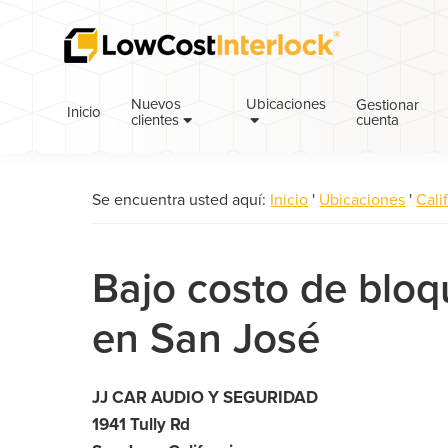
Saltar
Ir
a
al
la
contenido
navegación
principal
Nuevos
Ubicaciones
Gestionar
Inicio
cuenta
principal
clientes
Se encuentra usted aquí:
Inicio
'
Ubicaciones
'
Cali
Bajo costo de blo
en San José
JJ CAR AUDIO Y SEGURIDAD
1941 Tully Rd