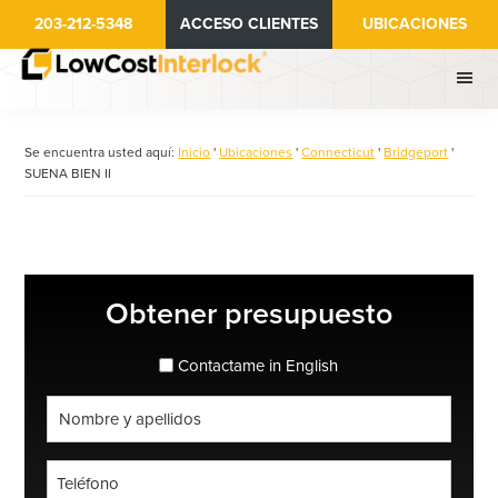
Ir
203-212-5348
ACCESO CLIENTES
UBICACIONES
al
contenido
principal
Se encuentra usted aquí:
Inicio
'
Ubicaciones
'
Connecticut
'
Bridgeport
'
SUENA BIEN II
Barra
Obtener presupuesto
lateral
principal
espanol_espanol
Contactame in English
Nombre
completo
*
Teléfono