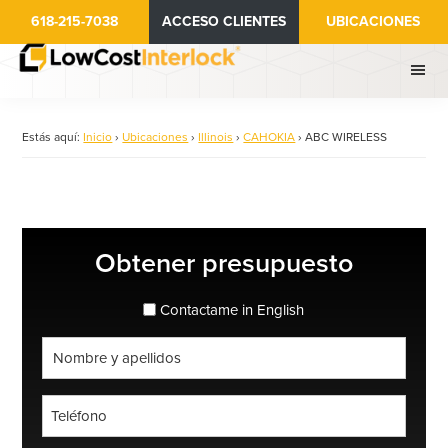
Ir
618-215-7038
ACCESO CLIENTES
UBICACIONES
al
contenido
principal
Estás aquí:
Inicio
›
Ubicaciones
›
Illinois
›
CAHOKIA
›
ABC WIRELESS
Barra
Obtener presupuesto
lateral
principal
espanol_espanol
Contactame in English
Nombre
completo
*
Teléfono
*