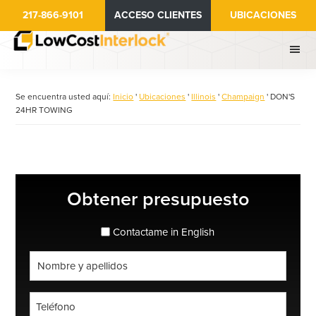
Ir
217-866-9101
ACCESO CLIENTES
UBICACIONES
al
contenido
principal
Se encuentra usted aquí:
Inicio
'
Ubicaciones
'
Illinois
'
Champaign
'
DON'S
24HR TOWING
Barra
Obtener presupuesto
lateral
principal
espanol_espanol
Contactame in English
Nombre
completo
*
Teléfono