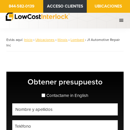
Ir
844-582-0139
ACCESO CLIENTES
UBICACIONES
al
contenido
principal
Estás aquí:
Inicio
›
Ubicaciones
›
Illinois
›
Lombard
›
J1 Automotive Repair
Inc
Barra
Obtener presupuesto
lateral
principal
espanol_espanol
Contactame in English
Nombre
completo
*
Teléfono