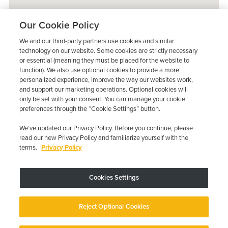
Our Cookie Policy
We and our third-party partners use cookies and similar
technology on our website. Some cookies are strictly necessary
or essential (meaning they must be placed for the website to
function). We also use optional cookies to provide a more
personalized experience, improve the way our websites work,
and support our marketing operations. Optional cookies will
only be set with your consent. You can manage your cookie
preferences through the “Cookie Settings” button.
We’ve updated our Privacy Policy. Before you continue, please
read our new Privacy Policy and familiarize yourself with the
terms.
Privacy Policy
Trustpilot
Cookies Settings
El dispositivo puede variar según los requisitos estatales; se aplican
restricciones.
Copyright © 2026 · Low Cost Interlock. Todos los derechos reservados.
Reject Optional Cookies
Política de privacidad
Sus opciones de privacidad
Declaración de
accesibilidad
Gestionar cookies