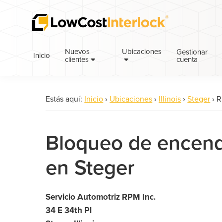
Saltar
Ir
a
al
la
contenido
navegación
principal
Nuevos
Ubicaciones
Gestionar
Inicio
cuenta
principal
clientes
Estás aquí:
Inicio
›
Ubicaciones
›
Illinois
›
Steger
›
R
Bloqueo de encend
en Steger
Servicio Automotriz RPM Inc.
34 E 34th Pl