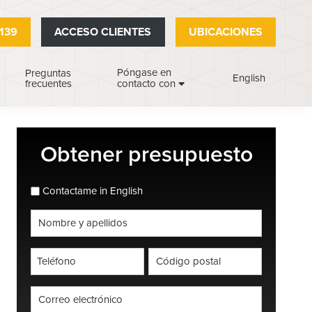
139
ACCESO CLIENTES
UBICACIONES
Póngase en
Preguntas
English
frecuentes
contacto con
Barra
Obtener presupuesto
lateral
principal
espanol_espanol
Contactame in English
Nombre
completo
*
Teléfono
Código
postal
*
*
Correo
electrónico