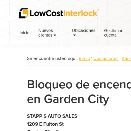
Saltar
Ir
a
al
la
contenido
navegación
principal
Nuevos
Ubicaciones
Gestionar
Inicio
cuenta
principal
clientes
Se encuentra usted aquí:
Inicio
'
Ubicaciones
'
Kan
Bloqueo de encend
en Garden City
STAPP'S AUTO SALES
1209 E Fulton St