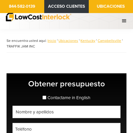
Ir
844-582-0139
ACCESO CLIENTES
UBICACIONES
al
contenido
principal
Se encuentra usted aquí:
Inicio
'
Ubicaciones
'
Kentucky
'
Campbellsville
'
TRAFFIK JAM INC
Barra
Obtener presupuesto
lateral
principal
espanol_espanol
Contactame in English
Nombre
completo
*
Teléfono