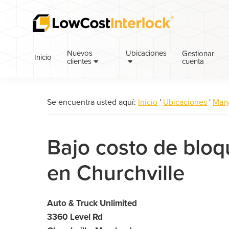
Saltar
Ir
a
al
la
contenido
navegación
principal
Nuevos
Ubicaciones
Gestionar
Inicio
cuenta
principal
clientes
Se encuentra usted aquí:
Inicio
'
Ubicaciones
'
Mar
Bajo costo de blo
en Churchville
Auto & Truck Unlimited
3360 Level Rd