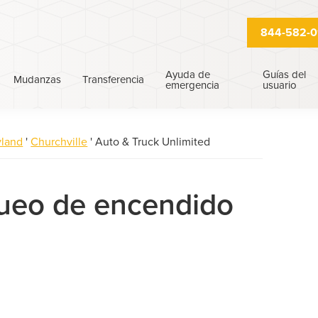
844-582-0
Ayuda de
Guías del
Mudanzas
Transferencia
emergencia
usuario
yland
'
Churchville
'
Auto & Truck Unlimited
queo de encendido