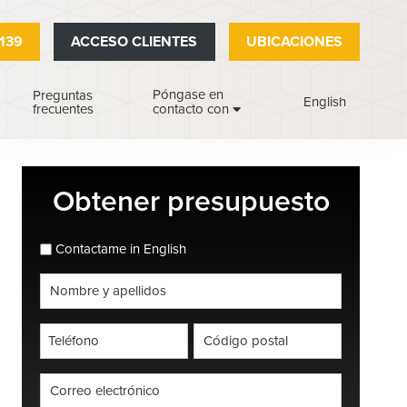
139
ACCESO CLIENTES
UBICACIONES
Póngase en
Preguntas
English
frecuentes
contacto con
Barra
Obtener presupuesto
lateral
principal
espanol_espanol
Contactame in English
Nombre
completo
*
Teléfono
Código
postal
*
*
Correo
electrónico