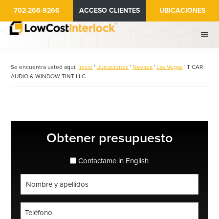
Ir
702-266-9266
ACCESO CLIENTES
UBICACIONES
al
contenido
principal
Se encuentra usted aquí:
Inicio
'
Ubicaciones
'
Nevada
'
Las Vegas
'
T CAR
AUDIO & WINDOW TINT LLC
Barra
Obtener presupuesto
lateral
principal
espanol_espanol
Contactame in English
Nombre
completo
*
Teléfono