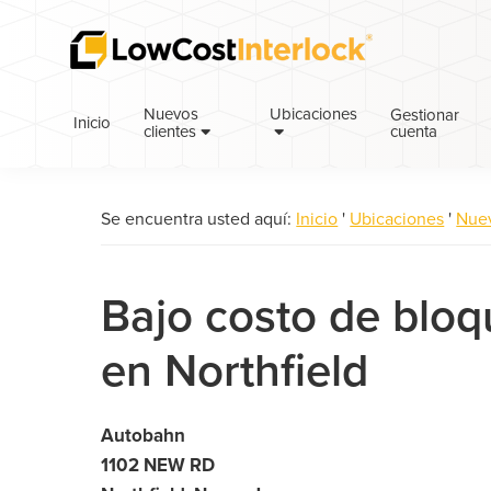
Saltar
Ir
a
al
la
contenido
navegación
principal
Nuevos
Ubicaciones
Gestionar
Inicio
cuenta
principal
clientes
Se encuentra usted aquí:
Inicio
'
Ubicaciones
'
Nuev
Bajo costo de blo
en Northfield
Autobahn
1102 NEW RD