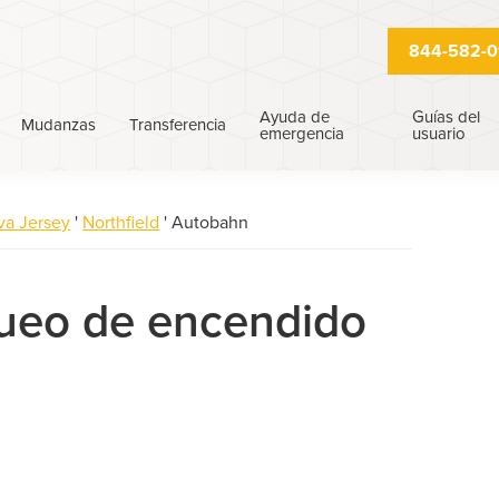
844-582-0
Ayuda de
Guías del
Mudanzas
Transferencia
emergencia
usuario
a Jersey
'
Northfield
'
Autobahn
queo de encendido