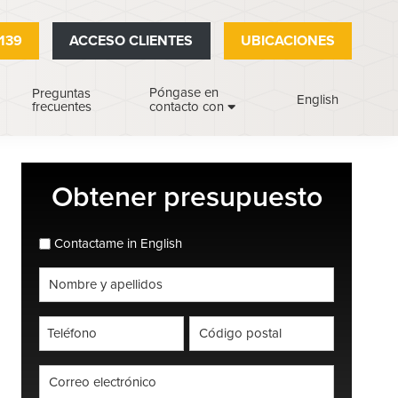
139
ACCESO CLIENTES
UBICACIONES
Póngase en
Preguntas
English
frecuentes
contacto con
Barra
Obtener presupuesto
lateral
principal
espanol_espanol
Contactame in English
Nombre
completo
*
Teléfono
Código
postal
*
*
Correo
electrónico