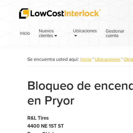
Saltar
Ir
a
al
la
contenido
navegación
principal
Nuevos
Ubicaciones
Gestionar
Inicio
cuenta
principal
clientes
Se encuentra usted aquí:
Inicio
'
Ubicaciones
'
Okl
Bloqueo de encend
en Pryor
R&L Tires
4400 NE 1ST ST