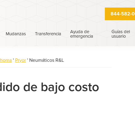
844-582-0
Ayuda de
Guías del
Mudanzas
Transferencia
emergencia
usuario
ahoma
'
Pryor
'
Neumáticos R&L
ido de bajo costo