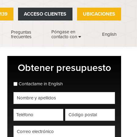
139
ACCESO CLIENTES
UBICACIONES
Póngase en
Preguntas
English
frecuentes
contacto con
Barra
Obtener presupuesto
lateral
principal
espanol_espanol
Contactame in English
Nombre
completo
*
Teléfono
Código
postal
*
*
Correo
electrónico