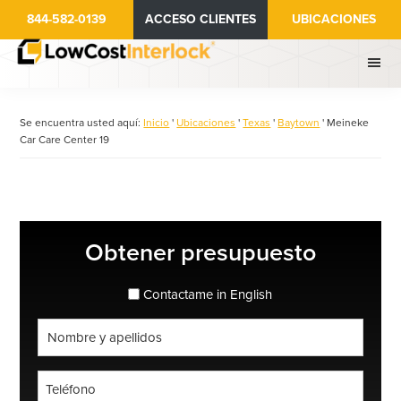
Ir
844-582-0139
ACCESO CLIENTES
UBICACIONES
al
contenido
principal
Se encuentra usted aquí:
Inicio
'
Ubicaciones
'
Texas
'
Baytown
'
Meineke
Car Care Center 19
Barra
Obtener presupuesto
lateral
principal
espanol_espanol
Contactame in English
Nombre
completo
*
Teléfono