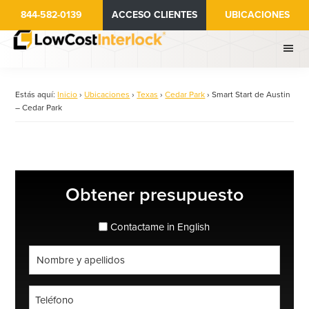
Ir
844-582-0139
ACCESO CLIENTES
UBICACIONES
al
contenido
principal
Estás aquí:
Inicio
›
Ubicaciones
›
Texas
›
Cedar Park
›
Smart Start de Austin
– Cedar Park
Barra
Obtener presupuesto
lateral
principal
espanol_espanol
Contactame in English
Nombre
completo
*
Teléfono