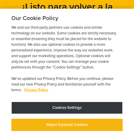
¿Listo para volver a la
carretera?
Our Cookie Policy
We and our third-party partners use cookies and similar
Obtén un presupuesto gratuito en cuestión de minutos y
technology on our website. Some cookies are strictly necessary
programa tu instalación hoy mismo.
or essential (meaning they must be placed for the website to
function). We also use optional cookies to provide a more
personalized experience, improve the way our websites work,
and support our marketing operations. Optional cookies will
Solicita un presupuesto gratuito
only be set with your consent. You can manage your cookie
preferences through the “Cookie Settings” button.
Llame al 844-387-0326
We’ve updated our Privacy Policy. Before you continue, please
read our new Privacy Policy and familiarize yourself with the
terms.
Privacy Policy
Cookies Settings
El dispositivo puede variar según los requisitos estatales; se aplican
restricciones.
Copyright © 2026 · Low Cost Interlock. Todos los derechos reservados.
Reject Optional Cookies
Política de privacidad
Sus opciones de privacidad
Declaración de
accesibilidad
Gestionar cookies