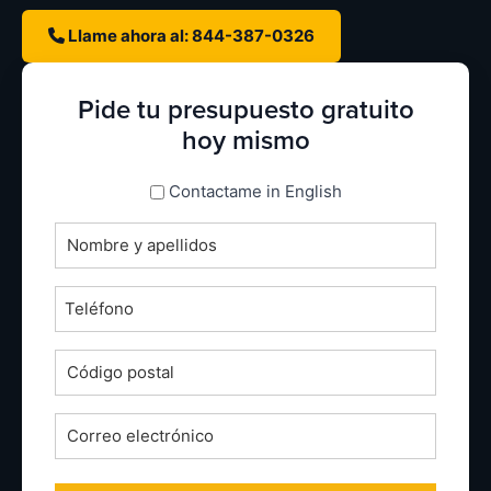
Llame ahora al: 844-387-0326
Pide tu presupuesto gratuito
hoy mismo
espanol_espanol
Contactame in English
Nombre
completo
*
Teléfono
*
Código
postal
*
Correo
electrónico
*