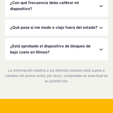
alcoholímetro.
de bloqueo en cualquier vehículo que conduzca.
¿Con qué frecuencia debo calibrar mi
Consulte la orden específica del tribunal o de la
dispositivo?
Dirección General de Tráfico para obtener más
detalles.
La legislación de Illinois suele exigir una calibración
cada 30 a 90 días. Nuestros técnicos se asegurarán
¿Qué pasa si me mudo o viajo fuera del estado?
de que su dispositivo sea preciso y cumpla con la
normativa durante estas visitas rápidas.
Low Cost Interlock cuenta con una red nacional. Si
te mudas o viajas, podemos ayudarte a coordinar el
¿Está aprobado el dispositivo de bloqueo de
servicio en uno de nuestros centros asociados.
bajo coste en Illinois?
Sí, somos un proveedor de dispositivos de bloqueo
de encendido certificado por el estado de Illinois y
La información relativa a los distintos estados está sujeta a
cumplimos plenamente con todos los requisitos del
cambios sin previo aviso; por favor, compruebe su exactitud en
DMV.
su jurisdicción.