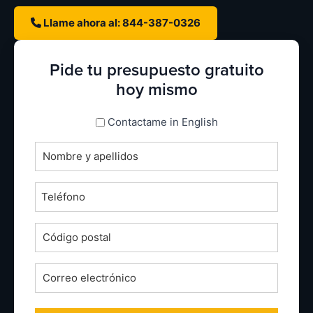
Llame ahora al: 844-387-0326
Pide tu presupuesto gratuito
hoy mismo
espanol_espanol
Contactame in English
Nombre
completo
*
Teléfono
*
Código
postal
*
Correo
electrónico
*