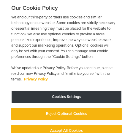
carretera?
Our Cookie Policy
We and our third-party partners use cookies and similar
Obtén un presupuesto gratuito en cuestión de minutos y
technology on our website. Some cookies are strictly necessary
programa tu instalación hoy mismo.
or essential (meaning they must be placed for the website to
function). We also use optional cookies to provide a more
personalized experience, improve the way our websites work,
and support our marketing operations. Optional cookies will
Solicita un presupuesto gratuito
only be set with your consent. You can manage your cookie
preferences through the “Cookie Settings” button.
Llame al 844-387-0326
We’ve updated our Privacy Policy. Before you continue, please
read our new Privacy Policy and familiarize yourself with the
terms.
Privacy Policy
Cookies Settings
El dispositivo puede variar según los requisitos estatales; se aplican
restricciones.
Copyright © 2026 · Low Cost Interlock. Todos los derechos reservados.
Reject Optional Cookies
Política de privacidad
Sus opciones de privacidad
Declaración de
accesibilidad
Gestionar cookies
Accept All Cookies