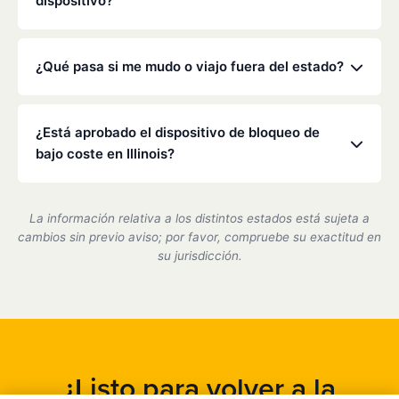
dispositivo?
Dirección General de Tráfico para obtener más
detalles.
La legislación de Illinois suele exigir una calibración
cada 30 a 90 días. Nuestros técnicos se asegurarán
¿Qué pasa si me mudo o viajo fuera del estado?
de que su dispositivo sea preciso y cumpla con la
normativa durante estas visitas rápidas.
Low Cost Interlock cuenta con una red nacional. Si
te mudas o viajas, podemos ayudarte a coordinar el
¿Está aprobado el dispositivo de bloqueo de
servicio en uno de nuestros centros asociados.
bajo coste en Illinois?
Sí, somos un proveedor de dispositivos de bloqueo
de encendido certificado por el estado de Illinois y
La información relativa a los distintos estados está sujeta a
cumplimos plenamente con todos los requisitos del
cambios sin previo aviso; por favor, compruebe su exactitud en
DMV.
su jurisdicción.
¿Listo para volver a la