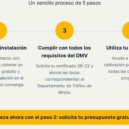
Un sencillo proceso de 5 pasos
3
instalación
Cumplir con todos los
Utiliza t
requisitos del DMV
ntacto con
Acuda a 
 obtener un
calibración p
Solicita tu certificado SR-22 y
gratuito y
todas las d
abona las tasas
alación en el
pro
correspondientes al
te convenga.
Departamento de Tráfico de
Illinois.
eza ahora con el paso 2: solicita tu presupuesto grat