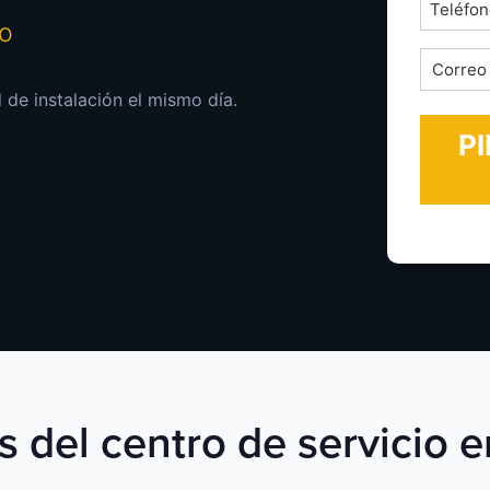
Teléfon
mo
*
Correo
electrón
 de instalación el mismo día.
*
s del centro de servicio e