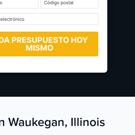
o
Código
postal
*
ico
n Waukegan, Illinois