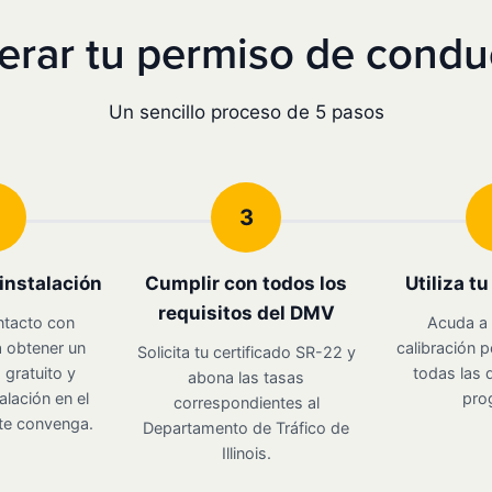
ar tu permiso de conduci
Un sencillo proceso de 5 pasos
3
instalación
Cumplir con todos los
Utiliza t
requisitos del DMV
ntacto con
Acuda a 
 obtener un
calibración p
Solicita tu certificado SR-22 y
gratuito y
todas las d
abona las tasas
alación en el
pro
correspondientes al
te convenga.
Departamento de Tráfico de
Illinois.