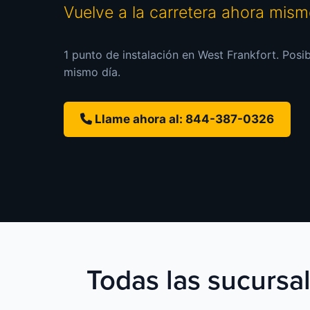
Vuelve a la carretera ahora mis
1 punto de instalación en West Frankfort. Posib
mismo día.
Llame ahora al: 844-387-0326
Todas las sucursal