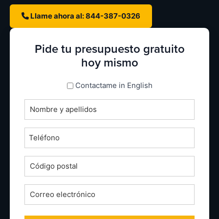
Llame ahora al: 844-387-0326
Pide tu presupuesto gratuito
hoy mismo
espanol_espanol
Contactame in English
Nombre
completo
*
Teléfono
*
Código
postal
*
Correo
electrónico
*