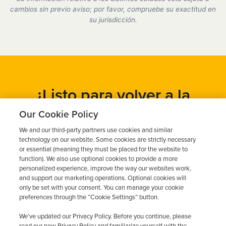
cumplimos plenamente con todos los requisitos del
cambios sin previo aviso; por favor, compruebe su exactitud en
DMV.
su jurisdicción.
¿Listo para volver a la
carretera?
Our Cookie Policy
We and our third-party partners use cookies and similar
Obtén un presupuesto gratuito en cuestión de minutos y
technology on our website. Some cookies are strictly necessary
programa tu instalación hoy mismo.
or essential (meaning they must be placed for the website to
function). We also use optional cookies to provide a more
personalized experience, improve the way our websites work,
and support our marketing operations. Optional cookies will
Solicita un presupuesto gratuito
only be set with your consent. You can manage your cookie
preferences through the “Cookie Settings” button.
Llame al 844-387-0326
We’ve updated our Privacy Policy. Before you continue, please