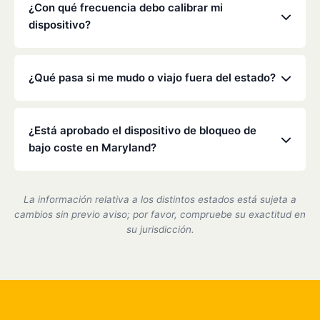
alcoholímetro.
de bloqueo en cualquier vehículo que conduzca.
¿Con qué frecuencia debo calibrar mi
Consulte la orden específica del tribunal o de la
dispositivo?
Dirección General de Tráfico para obtener más
detalles.
La legislación de Maryland suele exigir una
calibración cada 30 a 90 días. Nuestros técnicos se
¿Qué pasa si me mudo o viajo fuera del estado?
asegurarán de que su dispositivo sea preciso y
cumpla con la normativa durante estas visitas
Low Cost Interlock cuenta con una red nacional. Si
rápidas.
te mudas o viajas, podemos ayudarte a coordinar el
¿Está aprobado el dispositivo de bloqueo de
servicio en uno de nuestros centros asociados.
bajo coste en Maryland?
Sí, somos un proveedor de dispositivos de bloqueo
de encendido certificado por el estado de Maryland
La información relativa a los distintos estados está sujeta a
y cumplimos plenamente con todos los requisitos
cambios sin previo aviso; por favor, compruebe su exactitud en
del DMV.
su jurisdicción.