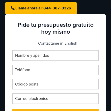
Llame ahora al: 844-387-0326
Pide tu presupuesto gratuito
hoy mismo
espanol_espanol
Contactame in English
Nombre
completo
*
Teléfono
*
Código
postal
*
Correo
electrónico
*