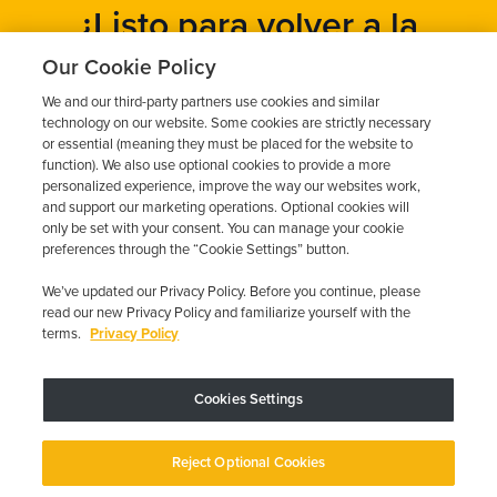
¿Listo para volver a la
carretera?
Our Cookie Policy
We and our third-party partners use cookies and similar
Obtén un presupuesto gratuito en cuestión de minutos y
technology on our website. Some cookies are strictly necessary
programa tu instalación hoy mismo.
or essential (meaning they must be placed for the website to
function). We also use optional cookies to provide a more
personalized experience, improve the way our websites work,
and support our marketing operations. Optional cookies will
Solicita un presupuesto gratuito
only be set with your consent. You can manage your cookie
preferences through the “Cookie Settings” button.
Llame al 844-387-0326
We’ve updated our Privacy Policy. Before you continue, please
read our new Privacy Policy and familiarize yourself with the
terms.
Privacy Policy
Cookies Settings
El dispositivo puede variar según los requisitos estatales; se aplican
restricciones.
Copyright © 2026 · Low Cost Interlock. Todos los derechos reservados.
Reject Optional Cookies
Política de privacidad
Sus opciones de privacidad
Declaración de
accesibilidad
Gestionar cookies