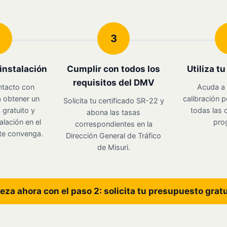
3
instalación
Cumplir con todos los
Utiliza t
requisitos del DMV
ntacto con
Acuda a 
 obtener un
calibración p
Solicita tu certificado SR-22 y
gratuito y
todas las d
abona las tasas
alación en el
pro
correspondientes en la
te convenga.
Dirección General de Tráfico
de Misuri.
eza ahora con el paso 2: solicita tu presupuesto grat