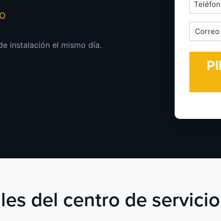
Teléfon
mo
*
Correo
electrón
de instalación el mismo día.
*
les del centro de servicio