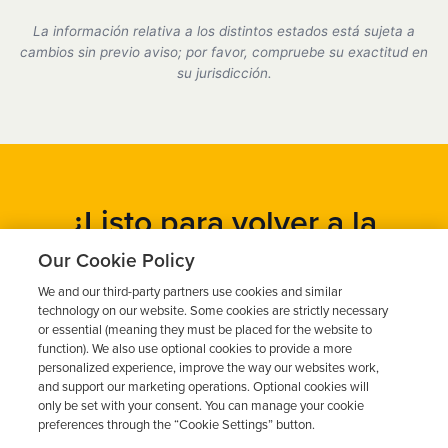
Sí, somos un proveedor de dispositivos de bloqueo
de encendido certificado por el estado de Misuri y
La información relativa a los distintos estados está sujeta a
cumplimos plenamente con todos los requisitos del
cambios sin previo aviso; por favor, compruebe su exactitud en
DMV.
su jurisdicción.
¿Listo para volver a la
carretera?
Our Cookie Policy
We and our third-party partners use cookies and similar
Obtén un presupuesto gratuito en cuestión de minutos y
technology on our website. Some cookies are strictly necessary
programa tu instalación hoy mismo.
or essential (meaning they must be placed for the website to
function). We also use optional cookies to provide a more
personalized experience, improve the way our websites work,
and support our marketing operations. Optional cookies will
Solicita un presupuesto gratuito
only be set with your consent. You can manage your cookie
preferences through the “Cookie Settings” button.
Llame al 844-387-0326