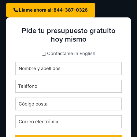
Llame ahora al: 844-387-0326
Pide tu presupuesto gratuito
hoy mismo
espanol_espanol
Contactame in English
Nombre
completo
*
Teléfono
*
Código
postal
*
Correo
electrónico
*