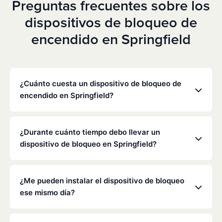
Preguntas frecuentes sobre los
dispositivos de bloqueo de
encendido en Springfield
¿Cuánto cuesta un dispositivo de bloqueo de
encendido en Springfield?
Los precios varían en función de tu situación
concreta, pero Low Cost Interlock ofrece tarifas
¿Durante cuánto tiempo debo llevar un
mensuales competitivas sin gastos ocultos. Ponte
dispositivo de bloqueo en Springfield?
en contacto con nosotros para obtener un
presupuesto gratuito y personalizado. La mayoría
La duración de la obligación de instalar un
de los clientes pagan entre 70 y 100 dólares al mes,
dispositivo de bloqueo la determinan el
¿Me pueden instalar el dispositivo de bloqueo
incluyendo la supervisión y la calibración.
Departamento de Tráfico de Misuri y los tribunales,
ese mismo día?
y suele oscilar entre seis meses y varios años,
dependiendo de la infracción.
Sí, a menudo es posible realizar la instalación el