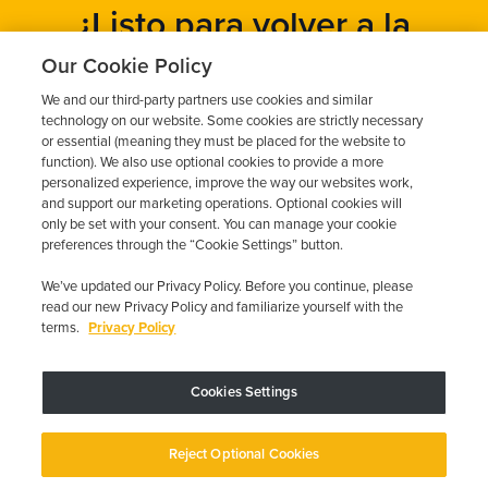
¿Listo para volver a la
carretera?
Our Cookie Policy
We and our third-party partners use cookies and similar
Obtén un presupuesto gratuito en cuestión de minutos y
technology on our website. Some cookies are strictly necessary
programa tu instalación hoy mismo.
or essential (meaning they must be placed for the website to
function). We also use optional cookies to provide a more
personalized experience, improve the way our websites work,
and support our marketing operations. Optional cookies will
Solicita un presupuesto gratuito
only be set with your consent. You can manage your cookie
preferences through the “Cookie Settings” button.
Llame al 844-387-0326
We’ve updated our Privacy Policy. Before you continue, please
read our new Privacy Policy and familiarize yourself with the
terms.
Privacy Policy
Cookies Settings
El dispositivo puede variar según los requisitos estatales; se aplican
restricciones.
Copyright © 2026 · Low Cost Interlock. Todos los derechos reservados.
Reject Optional Cookies
Política de privacidad
Sus opciones de privacidad
Declaración de
accesibilidad
Gestionar cookies