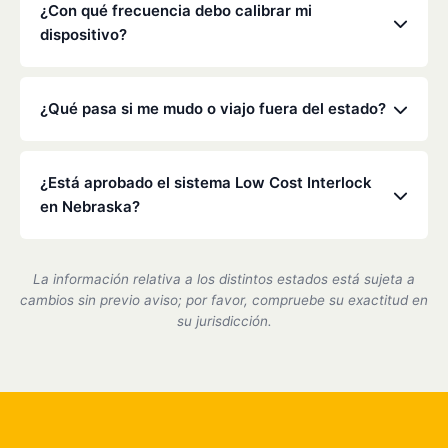
alcoholímetro.
de bloqueo en cualquier vehículo que conduzca.
¿Con qué frecuencia debo calibrar mi
Consulte la orden específica del tribunal o de la
dispositivo?
Dirección General de Tráfico para obtener más
detalles.
La legislación de Nebraska suele exigir una
calibración cada 30 a 90 días. Nuestros técnicos se
¿Qué pasa si me mudo o viajo fuera del estado?
asegurarán de que su dispositivo sea preciso y
cumpla con la normativa durante estas visitas
Low Cost Interlock cuenta con una red nacional. Si
rápidas.
te mudas o viajas, podemos ayudarte a coordinar el
¿Está aprobado el sistema Low Cost Interlock
servicio en uno de nuestros centros asociados.
en Nebraska?
Sí, somos un proveedor de dispositivos de bloqueo
de encendido certificado por el estado de Nebraska
La información relativa a los distintos estados está sujeta a
y cumplimos plenamente con todos los requisitos
cambios sin previo aviso; por favor, compruebe su exactitud en
del DMV.
su jurisdicción.