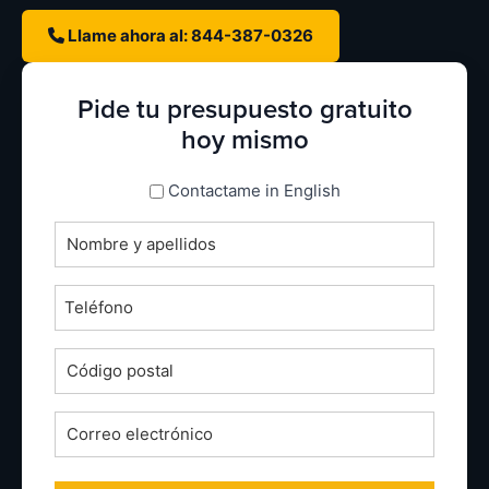
Llame ahora al: 844-387-0326
Pide tu presupuesto gratuito
hoy mismo
espanol_espanol
Contactame in English
Nombre
completo
*
Teléfono
*
Código
postal
*
Correo
electrónico
*