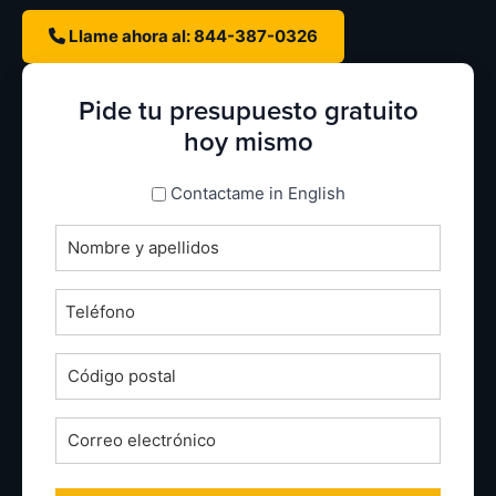
Llame ahora al: 844-387-0326
Pide tu presupuesto gratuito
hoy mismo
espanol_espanol
Contactame in English
Nombre
completo
*
Teléfono
*
Código
postal
*
Correo
electrónico
*