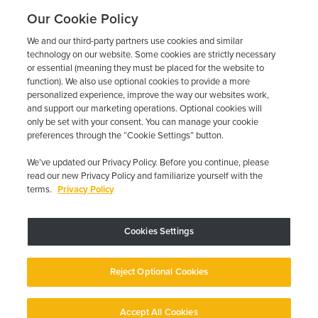
carretera?
Our Cookie Policy
We and our third-party partners use cookies and similar
Obtén un presupuesto gratuito en cuestión de minutos y
technology on our website. Some cookies are strictly necessary
programa tu instalación hoy mismo.
or essential (meaning they must be placed for the website to
function). We also use optional cookies to provide a more
personalized experience, improve the way our websites work,
and support our marketing operations. Optional cookies will
Solicita un presupuesto gratuito
only be set with your consent. You can manage your cookie
preferences through the “Cookie Settings” button.
Llame al 844-387-0326
We’ve updated our Privacy Policy. Before you continue, please
read our new Privacy Policy and familiarize yourself with the
terms.
Privacy Policy
Cookies Settings
El dispositivo puede variar según los requisitos estatales; se aplican
restricciones.
Copyright © 2026 · Low Cost Interlock. Todos los derechos reservados.
Reject Optional Cookies
Política de privacidad
Sus opciones de privacidad
Declaración de
accesibilidad
Gestionar cookies
Accept All Cookies