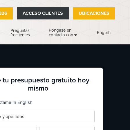
326
ACCESO CLIENTES
UBICACIONES
Póngase en
Preguntas
English
frecuentes
contacto con
 tu presupuesto gratuito hoy
mismo
_espanol
tame in English
o