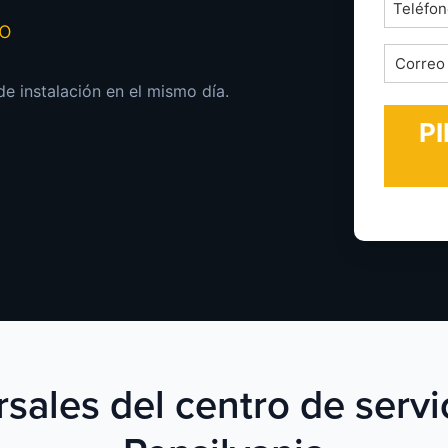
Teléfon
mo
*
Correo
electrón
de instalación en el mismo día.
*
rsales del centro de servi