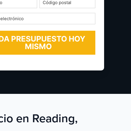
o
Código
postal
*
ico
cio en Reading,