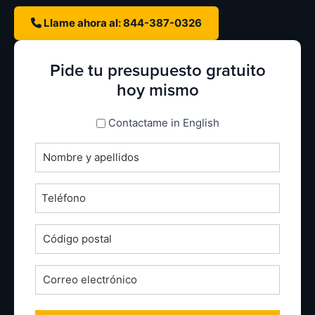
Llame ahora al: 844-387-0326
Pide tu presupuesto gratuito
hoy mismo
espanol_espanol
Contactame in English
Nombre
completo
*
Teléfono
*
Código
postal
*
Correo
electrónico
*