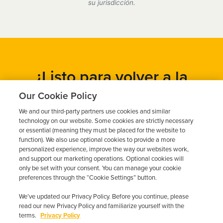
DMV.
su jurisdicción.
¿Listo para volver a la
carretera?
Our Cookie Policy
We and our third-party partners use cookies and similar
Obtén un presupuesto gratuito en cuestión de minutos y
technology on our website. Some cookies are strictly necessary
programa tu instalación hoy mismo.
or essential (meaning they must be placed for the website to
function). We also use optional cookies to provide a more
personalized experience, improve the way our websites work,
and support our marketing operations. Optional cookies will
Solicita un presupuesto gratuito
only be set with your consent. You can manage your cookie
preferences through the “Cookie Settings” button.
Llame al 844-387-0326
We’ve updated our Privacy Policy. Before you continue, please
read our new Privacy Policy and familiarize yourself with the
terms.
Privacy Policy