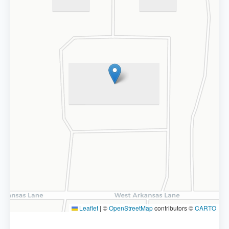
Leaflet
|
©
OpenStreetMap
contributors ©
CARTO