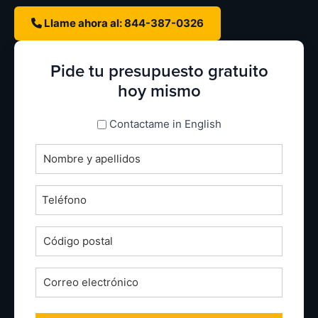
Llame ahora al: 844-387-0326
Pide tu presupuesto gratuito
hoy mismo
espanol_espanol
Contactame in English
Nombre
completo
*
Teléfono
*
Código
postal
*
Correo
electrónico
*