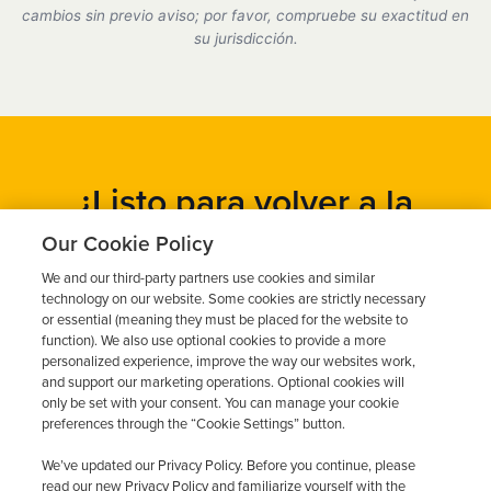
cumplimos plenamente con todos los requisitos del
cambios sin previo aviso; por favor, compruebe su exactitud en
DMV.
su jurisdicción.
¿Listo para volver a la
carretera?
Our Cookie Policy
We and our third-party partners use cookies and similar
Obtén un presupuesto gratuito en cuestión de minutos y
technology on our website. Some cookies are strictly necessary
programa tu instalación hoy mismo.
or essential (meaning they must be placed for the website to
function). We also use optional cookies to provide a more
personalized experience, improve the way our websites work,
and support our marketing operations. Optional cookies will
Solicita un presupuesto gratuito
only be set with your consent. You can manage your cookie
preferences through the “Cookie Settings” button.
Llame al 844-387-0326
We’ve updated our Privacy Policy. Before you continue, please
read our new Privacy Policy and familiarize yourself with the