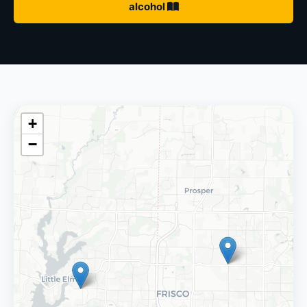
alcohol
+
−